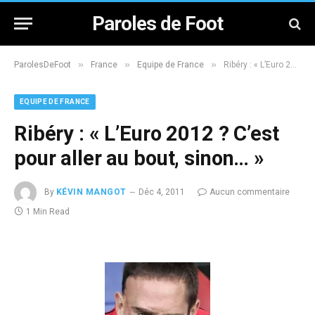
Paroles de Foot
»
»
»
ParolesDeFoot
France
Equipe de France
Ribéry : « L’Euro 2012 ? C’est pour aller au bout, sinon… »
EQUIPE DE FRANCE
Ribéry : « L’Euro 2012 ? C’est
pour aller au bout, sinon… »
By
KÉVIN MANGOT
Déc 4, 2011
Aucun commentaire
1 Min Read