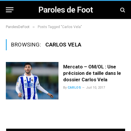
Paroles de Foot
»
ParolesDeFoot
Posts Tagged "Carlos Vela"
BROWSING:
CARLOS VELA
Mercato – OM/OL : Une
précision de taille dans le
dossier Carlos Vela
By
CARLOS
Juil 10, 2017