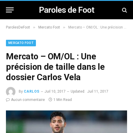
Paroles de Foot
»
»
ParolesDeFoot
Mercato Foot
Mercato – OM/OL : Une précision de taille dans le dossier Carlos Vela
MERCATO FOOT
Mercato – OM/OL : Une
précision de taille dans le
dossier Carlos Vela
By
CARLOS
Juil 10, 2017
Updated:
Juil 11, 2017
Aucun commentaire
1 Min Read