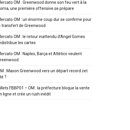
ercato OM : Greenwood donne son feu vert à la
oma, une première offensive se prépare
ercato OM : un énorme coup dur se confirme pour
e transfert de Greenwood
ercato OM : le retour inattendu d’Angel Gomes
edistribue les cartes
ercato OM : Naples, Barça et Atlético veulent
reenwood
M : Mason Greenwood vers un départ record cet
té ?
illets FBBP01 – OM : la préfecture bloque la vente
n ligne et crée un rush inédit