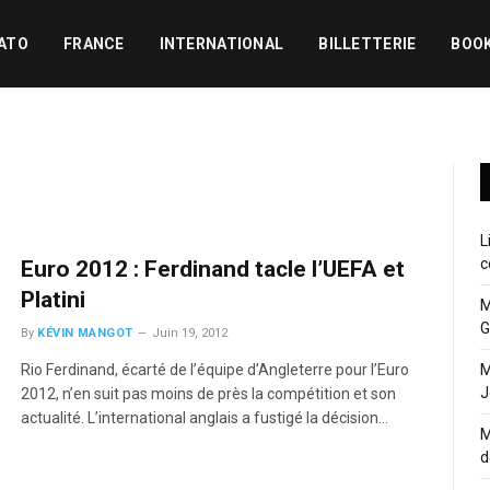
ATO
FRANCE
INTERNATIONAL
BILLETTERIE
BOO
L
c
Euro 2012 : Ferdinand tacle l’UEFA et
Platini
M
G
By
KÉVIN MANGOT
Juin 19, 2012
Rio Ferdinand, écarté de l’équipe d’Angleterre pour l’Euro
M
J
2012, n’en suit pas moins de près la compétition et son
actualité. L’international anglais a fustigé la décision…
M
d