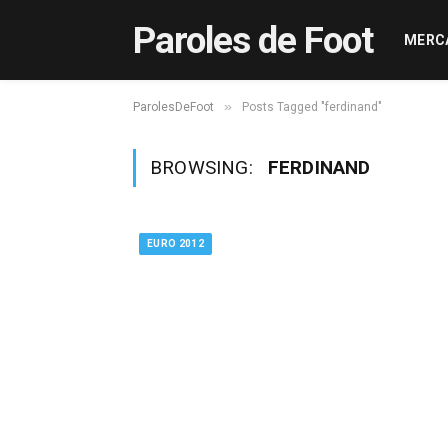
Paroles de Foot
MERC
»
ParolesDeFoot
Posts Tagged "ferdinand"
BROWSING:
FERDINAND
EURO 2012