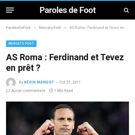
Paroles de Foot
»
»
ParolesDeFoot
Mercato Foot
AS Roma : Ferdinand et Tevez en prêt ?
MERCATO FOOT
AS Roma : Ferdinand et Tevez
en prêt ?
By
KÉVIN MANGOT
Oct 27, 2011
Aucun commentaire
1 Min Read