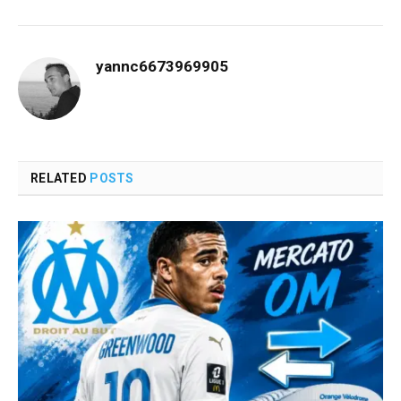
yannc6673969905
RELATED
POSTS