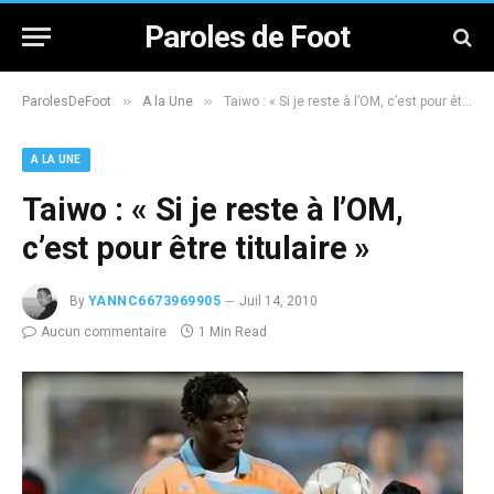
Paroles de Foot
»
»
ParolesDeFoot
A la Une
Taiwo : « Si je reste à l’OM, c’est pour être titulaire »
A LA UNE
Taiwo : « Si je reste à l’OM,
c’est pour être titulaire »
By
YANNC6673969905
Juil 14, 2010
Aucun commentaire
1 Min Read