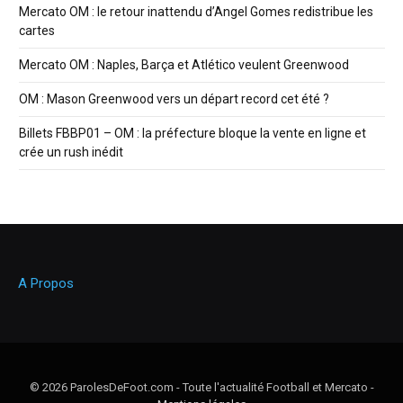
Mercato OM : le retour inattendu d’Angel Gomes redistribue les
cartes
Mercato OM : Naples, Barça et Atlético veulent Greenwood
OM : Mason Greenwood vers un départ record cet été ?
Billets FBBP01 – OM : la préfecture bloque la vente en ligne et
crée un rush inédit
A Propos
© 2026 ParolesDeFoot.com - Toute l'actualité Football et Mercato -