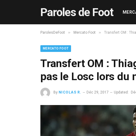
Paroles de Foot
MERC
»
»
ParolesDeFoot
Mercato Foot
Transfert OM : Thi
MERCATO FOOT
Transfert OM : Thia
pas le Losc lors du
By
NICOLAS R.
Déc 29, 2017
Updated:
Dé