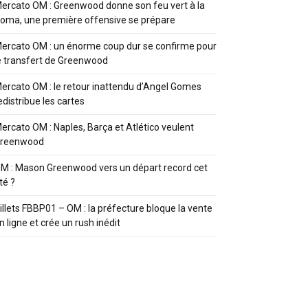
ercato OM : Greenwood donne son feu vert à la
oma, une première offensive se prépare
ercato OM : un énorme coup dur se confirme pour
e transfert de Greenwood
ercato OM : le retour inattendu d’Angel Gomes
edistribue les cartes
ercato OM : Naples, Barça et Atlético veulent
reenwood
M : Mason Greenwood vers un départ record cet
té ?
illets FBBP01 – OM : la préfecture bloque la vente
n ligne et crée un rush inédit