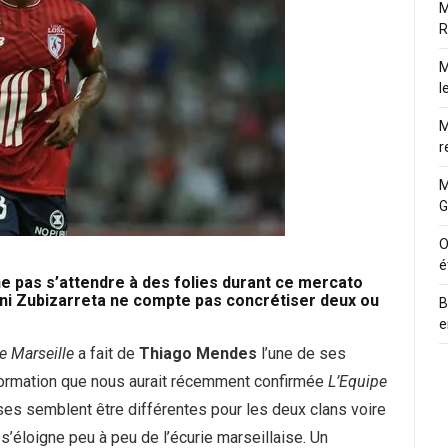
M
R
M
l
M
r
M
G
O
é
 ne pas s’attendre à des folies durant ce mercato
ni Zubizarreta
ne compte pas concrétiser deux ou
B
e
e Marseille
a fait de
Thiago Mendes
l’une de ses
nformation que nous aurait récemment confirmée
L’Equipe
ses semblent être différentes pour les deux clans voire
s’éloigne peu à peu de l’écurie marseillaise. Un