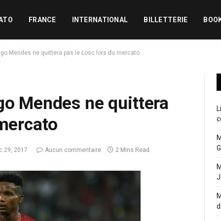
ATO
FRANCE
INTERNATIONAL
BILLETTERIE
BOO
ago Mendes ne quittera pas le Losc lors du mercato
go Mendes ne quittera
L
 mercato
c
M
G
c 29, 2017
Aucun commentaire
2 Mins Read
M
J
M
d