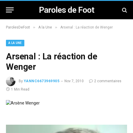
Paroles de Foot
»
»
ParolesDeFoot
A la Une
Arsenal : La réaction de Wenger
A LA UNE
Arsenal : La réaction de
Wenger
By
YANNC6673969905
Nov 7, 2010
2 commentaires
1 Min Read