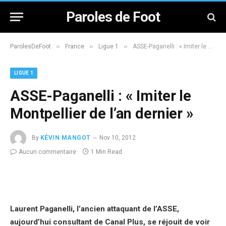
Paroles de Foot
»
»
»
ParolesDeFoot
France
Ligue 1
ASSE-Paganelli : « Imiter le Montpellier de l’an dernier »
LIGUE 1
ASSE-Paganelli : « Imiter le
Montpellier de l’an dernier »
By
KÉVIN MANGOT
Nov 10, 2012
Aucun commentaire
1 Min Read
Laurent Paganelli, l’ancien attaquant de l’ASSE,
aujourd’hui consultant de Canal Plus, se réjouit de voir