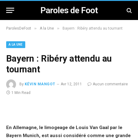
Paroles de Foot
»
»
ParolesDeFoot
A la Une
Bayern : Ribéry attendu au tournant
A LA UNE
Bayern : Ribéry attendu au
tournant
By
KÉVIN MANGOT
Avr 12, 2011
Aucun commentaire
1 Min Read
En Allemagne, le limogeage de Louis Van Gaal par le
Bayern Munich, est aussi considéré comme une grande