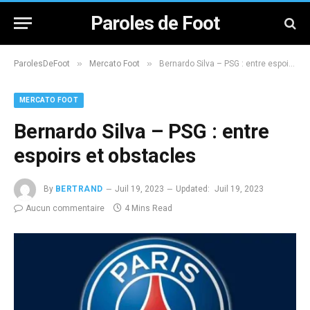
Paroles de Foot
»
»
ParolesDeFoot
Mercato Foot
Bernardo Silva – PSG : entre espoirs et obstacles
MERCATO FOOT
Bernardo Silva – PSG : entre
espoirs et obstacles
By
BERTRAND
Juil 19, 2023
Updated:
Juil 19, 2023
Aucun commentaire
4 Mins Read