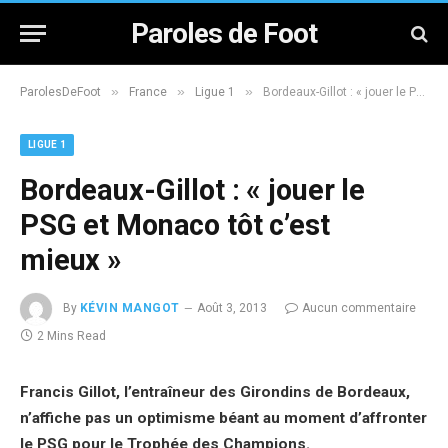
Paroles de Foot
»
»
»
ParolesDeFoot
France
Ligue 1
Bordeaux-Gillot : « jouer le PSG et Monaco tôt c’est mieux »
LIGUE 1
Bordeaux-Gillot : « jouer le
PSG et Monaco tôt c’est
mieux »
By
KÉVIN MANGOT
Août 3, 2013
Aucun commentaire
2 Mins Read
Francis Gillot, l’entraîneur des Girondins de Bordeaux,
n’affiche pas un optimisme béant au moment d’affronter
le PSG pour le Trophée des Champions.