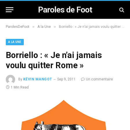
Paroles de Foot
»
»
ParolesDeFoot
A la Une
Borriello : « Je n’ai jamais voulu quitter Rome »
A LA UNE
Borriello : « Je n’ai jamais
voulu quitter Rome »
By
KÉVIN MANGOT
Sep 9, 2011
Un commentaire
1 Min Read