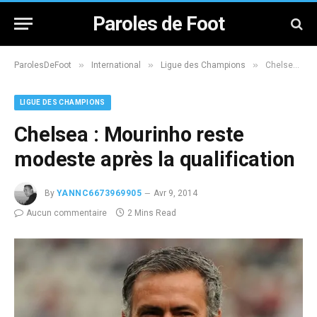
Paroles de Foot
»
»
»
ParolesDeFoot
International
Ligue des Champions
Chelsea : Mourinho reste modeste après la qualification
LIGUE DES CHAMPIONS
Chelsea : Mourinho reste
modeste après la qualification
By
YANNC6673969905
Avr 9, 2014
Aucun commentaire
2 Mins Read