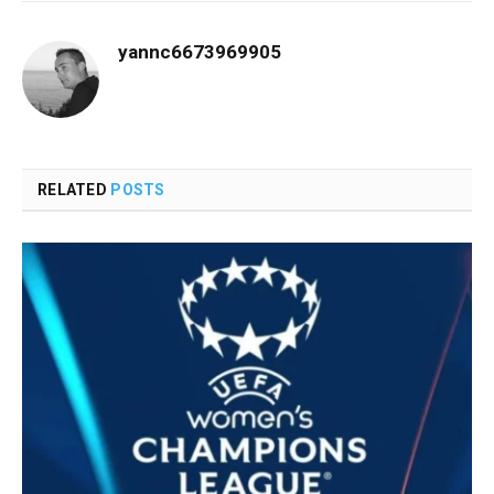
yannc6673969905
RELATED
POSTS