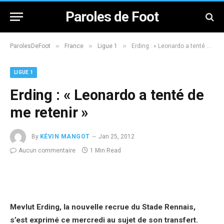
Paroles de Foot
»
»
»
ParolesDeFoot
France
Ligue 1
Erding : « Leonardo a tenté de me retenir »
LIGUE 1
Erding : « Leonardo a tenté de
me retenir »
By
KÉVIN MANGOT
Jan 25, 2012
Aucun commentaire
1 Min Read
Mevlut Erding, la nouvelle recrue du Stade Rennais,
s’est exprimé ce mercredi au sujet de son transfert.