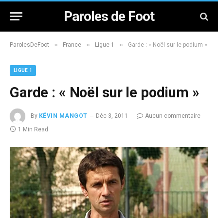
Paroles de Foot
»
»
»
ParolesDeFoot
France
Ligue 1
Garde : « Noël sur le podium »
LIGUE 1
Garde : « Noël sur le podium »
By
KÉVIN MANGOT
Déc 3, 2011
Aucun commentaire
1 Min Read