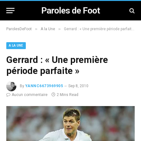
Paroles de Foot
»
»
ParolesDeFoot
A la Une
Gerrard : « Une première période parfaite »
A LA UNE
Gerrard : « Une première
période parfaite »
By
YANNC6673969905
Sep 8, 2010
Aucun commentaire
2 Mins Read