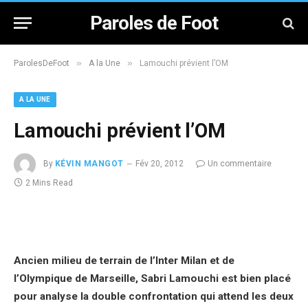
Paroles de Foot
»
»
ParolesDeFoot
A la Une
Lamouchi prévient l’OM
A LA UNE
Lamouchi prévient l’OM
By
KÉVIN MANGOT
Fév 20, 2012
Un commentaire
2 Mins Read
Ancien milieu de terrain de l’Inter Milan et de
l’Olympique de Marseille, Sabri Lamouchi est bien placé
pour analyse la double confrontation qui attend les deux