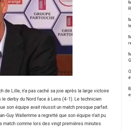
M
R
M
l
M
r
M
G
O
é
B
h de Lille, n’a pas caché sa joie après la large victoire
e
le derby du Nord face à Lens (4-1). Le technicien
ue son équipe avait réussit un match presque parfait.
ean-Guy Wallemme a regretté que son équipe n’ait pu
 le match comme lors des vingt premières minutes.