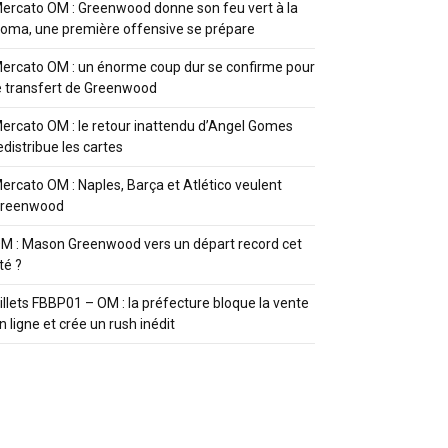
ercato OM : Greenwood donne son feu vert à la
oma, une première offensive se prépare
ercato OM : un énorme coup dur se confirme pour
e transfert de Greenwood
ercato OM : le retour inattendu d’Angel Gomes
edistribue les cartes
ercato OM : Naples, Barça et Atlético veulent
reenwood
M : Mason Greenwood vers un départ record cet
té ?
illets FBBP01 – OM : la préfecture bloque la vente
n ligne et crée un rush inédit