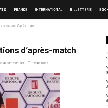
ATO
FRANCE
INTERNATIONAL
BILLETTERIE
BOO
Les réactions d’après-match
actions d’après-match
L
c
ucun commentaire
2 Mins Read
M
G
M
J
M
d