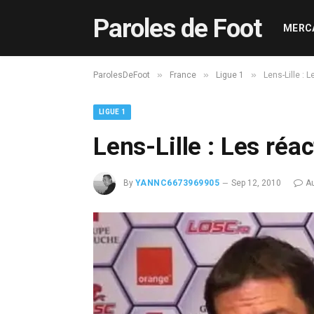
Paroles de Foot
MERC
»
»
»
ParolesDeFoot
France
Ligue 1
Lens-Lille : 
LIGUE 1
Lens-Lille : Les ré
By
YANNC6673969905
Sep 12, 2010
A