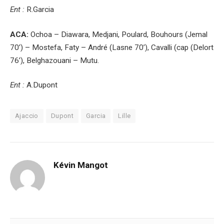
Ent :
R.Garcia
ACA:
Ochoa – Diawara, Medjani, Poulard, Bouhours (Jemal
70’) – Mostefa, Faty – André (Lasne 70’), Cavalli (cap (Delort
76’), Belghazouani – Mutu.
Ent :
A.Dupont
Ajaccio
Dupont
Garcia
Lille
Kévin Mangot