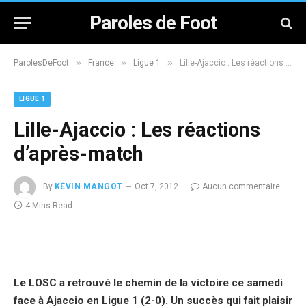
Paroles de Foot
»
»
»
ParolesDeFoot
France
Ligue 1
Lille-Ajaccio : Les réactions d’après-match
LIGUE 1
Lille-Ajaccio : Les réactions
d’après-match
By
KÉVIN MANGOT
Oct 7, 2012
Aucun commentaire
4 Mins Read
Le LOSC a retrouvé le chemin de la victoire ce samedi
face à Ajaccio en Ligue 1 (2-0). Un succès qui fait plaisir