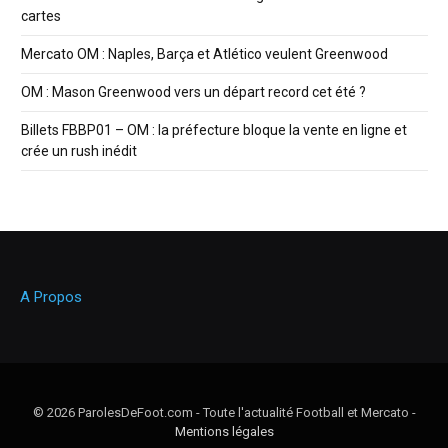
cartes
Mercato OM : Naples, Barça et Atlético veulent Greenwood
OM : Mason Greenwood vers un départ record cet été ?
Billets FBBP01 – OM : la préfecture bloque la vente en ligne et
crée un rush inédit
A Propos
© 2026 ParolesDeFoot.com - Toute l'actualité Football et Mercato -
Mentions légales