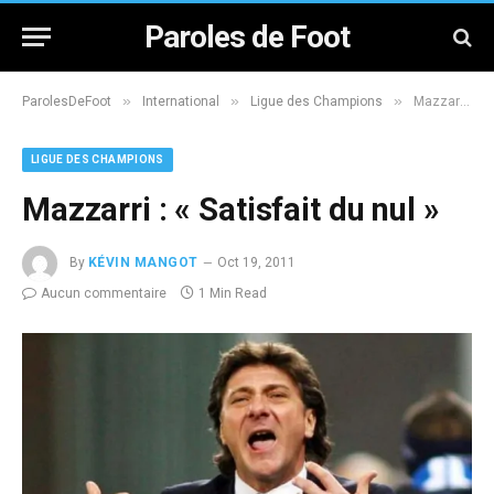
Paroles de Foot
»
»
»
ParolesDeFoot
International
Ligue des Champions
Mazzarri : « Satisfait du nul »
LIGUE DES CHAMPIONS
Mazzarri : « Satisfait du nul »
By
KÉVIN MANGOT
Oct 19, 2011
Aucun commentaire
1 Min Read