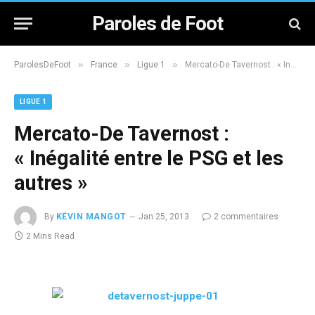
Paroles de Foot
»
»
»
ParolesDeFoot
France
Ligue 1
Mercato-De Tavernost : « Inégalité entre le PSG et les autres »
LIGUE 1
Mercato-De Tavernost :
« Inégalité entre le PSG et les
autres »
By
KÉVIN MANGOT
Jan 25, 2013
2 commentaires
2 Mins Read