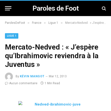
Paroles de Foot
»
»
»
ParolesDeFoot
France
Ligue 1
Mercato-Nedved : « J’espère qu’Ibrahimovic reviendra à la Juventus »
LIGUE 1
Mercato-Nedved : « J’espère
qu’Ibrahimovic reviendra à la
Juventus »
By
KÉVIN MANGOT
Mar 12, 2013
Aucun commentaire
1 Min Read