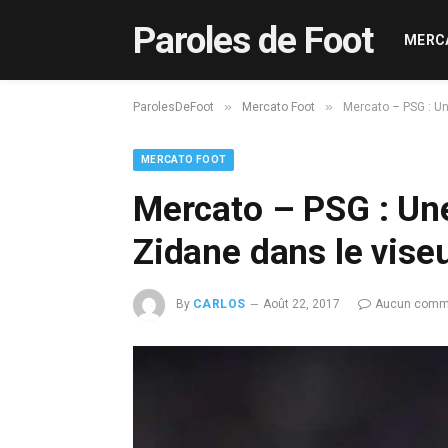
Paroles de Foot
MERC
»
»
ParolesDeFoot
Mercato Foot
Mercato – PSG : Un
MERCATO FOOT
Mercato – PSG : Une
Zidane dans le vise
By
CARLOS
Août 22, 2017
Aucun comm