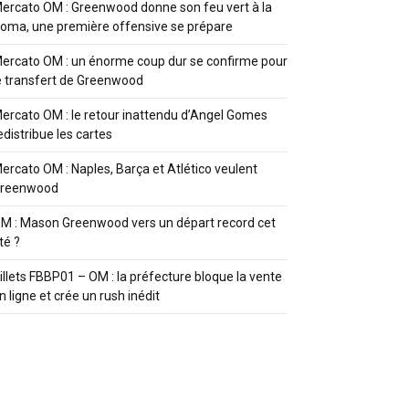
ercato OM : Greenwood donne son feu vert à la
oma, une première offensive se prépare
ercato OM : un énorme coup dur se confirme pour
e transfert de Greenwood
ercato OM : le retour inattendu d’Angel Gomes
edistribue les cartes
ercato OM : Naples, Barça et Atlético veulent
reenwood
M : Mason Greenwood vers un départ record cet
té ?
illets FBBP01 – OM : la préfecture bloque la vente
n ligne et crée un rush inédit