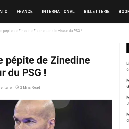
ATO
FRANCE
INTERNATIONAL
BILLETTERIE
BOO
e pépite de Zinedine Zidane dans le viseur du PSG !
 pépite de Zinedine
L
ur du PSG !
c
M
G
entaire
2 Mins Read
M
J
M
d