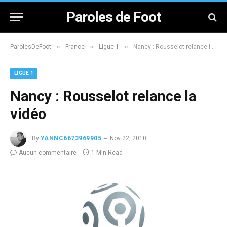
Paroles de Foot
»
»
»
ParolesDeFoot
France
Ligue 1
Nancy : Rousselot relance la vidéo
LIGUE 1
Nancy : Rousselot relance la
vidéo
By
YANNC6673969905
Nov 22, 2010
Aucun commentaire
1 Min Read