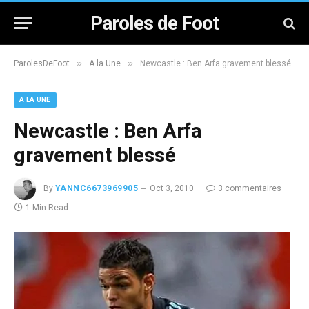
Paroles de Foot
»
»
ParolesDeFoot
A la Une
Newcastle : Ben Arfa gravement blessé
A LA UNE
Newcastle : Ben Arfa
gravement blessé
By
YANNC6673969905
Oct 3, 2010
3 commentaires
1 Min Read