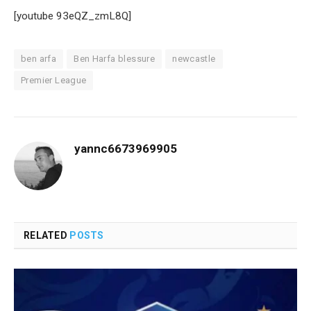
[youtube 93eQZ_zmL8Q]
ben arfa
Ben Harfa blessure
newcastle
Premier League
yannc6673969905
RELATED
POSTS