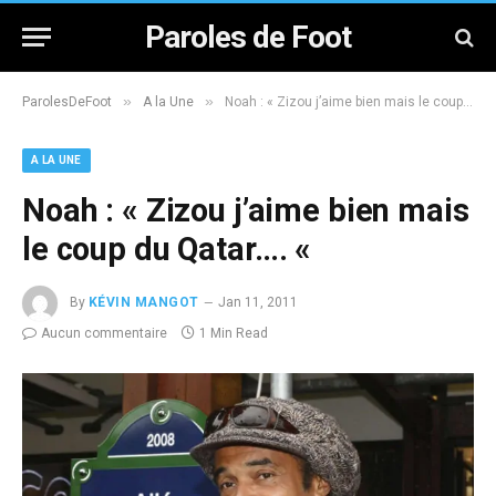
Paroles de Foot
»
»
ParolesDeFoot
A la Une
Noah : « Zizou j’aime bien mais le coup du Qatar…. «
A LA UNE
Noah : « Zizou j’aime bien mais
le coup du Qatar…. «
By
KÉVIN MANGOT
Jan 11, 2011
Aucun commentaire
1 Min Read