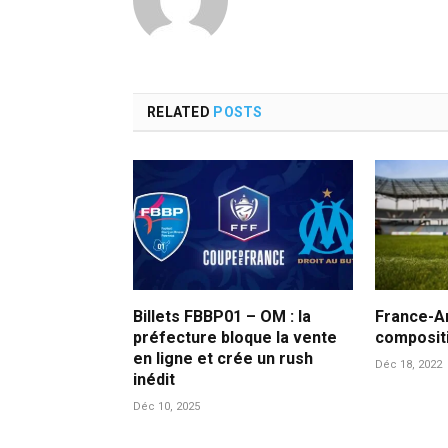
RELATED
POSTS
Billets FBBP01 – OM : la
France-Ar
préfecture bloque la vente
compositi
en ligne et crée un rush
Déc 18, 2022
inédit
Déc 10, 2025