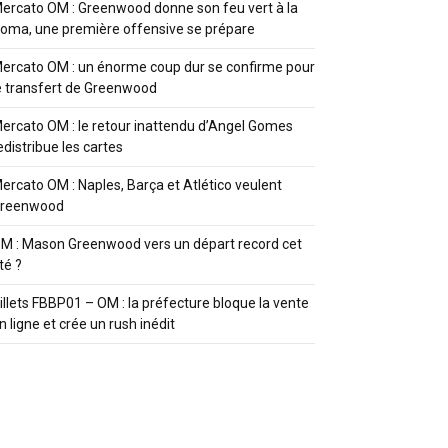
ercato OM : Greenwood donne son feu vert à la
oma, une première offensive se prépare
ercato OM : un énorme coup dur se confirme pour
e transfert de Greenwood
ercato OM : le retour inattendu d’Angel Gomes
edistribue les cartes
ercato OM : Naples, Barça et Atlético veulent
reenwood
M : Mason Greenwood vers un départ record cet
té ?
illets FBBP01 – OM : la préfecture bloque la vente
n ligne et crée un rush inédit