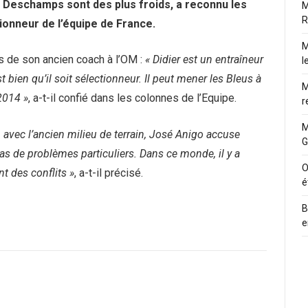
r Deschamps sont des plus froids, a reconnu les
M
R
tionneur de l’équipe de France.
M
rs de son ancien coach à l’OM :
« Didier est un entraîneur
l
t bien qu’il soit sélectionneur. Il peut mener les Bleus à
M
2014 »
, a-t-il confié dans les colonnes de l’Equipe.
r
M
 avec l’ancien milieu de terrain, José Anigo accuse
G
as de problèmes particuliers. Dans ce monde, il y a
O
t des conflits »
, a-t-il précisé.
é
B
e