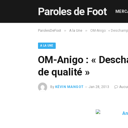
Paroles de Foot
MERC
»
»
ParolesDeFoot
A la Une
OM-Anigo : « Deschamps 
A LA UNE
OM-Anigo : « Desch
de qualité »
By
KÉVIN MANGOT
Jan 28, 2013
Aucu