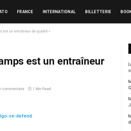
ATO
FRANCE
INTERNATIONAL
BILLETTERIE
BOO
est un entraîneur de qualité »
amps est un entraîneur
L
c
M
G
n commentaire
1 Min Read
M
J
M
d