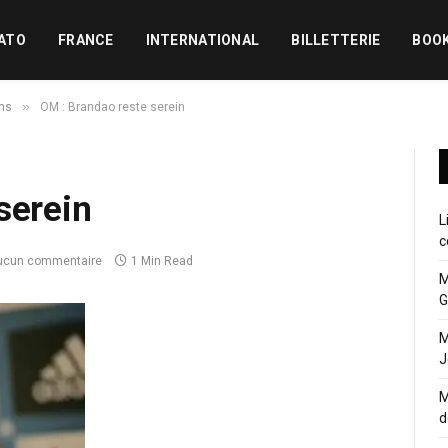
ATO
FRANCE
INTERNATIONAL
BILLETTERIE
BOO
»
ns
OM : Brandao reste serein
serein
L
c
ucun commentaire
1 Min Read
M
G
M
J
M
d