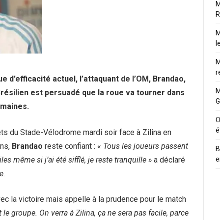
M
R
M
l
M
r
 d’efficacité actuel, l’attaquant de l’OM, Brandao,
M
Brésilien est persuadé que la roue va tourner dans
G
emaines.
O
é
lets du Stade-Vélodrome mardi soir face à Zilina en
ons,
Brandao
reste confiant : «
Tous les joueurs passent
B
es même si j’ai été sifflé, je reste tranquille »
a déclaré
e
e.
vec la victoire mais appelle à la prudence pour le match
le groupe. On verra à Zilina, ça ne sera pas facile, parce