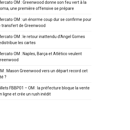
ercato OM : Greenwood donne son feu vert à la
oma, une première offensive se prépare
ercato OM : un énorme coup dur se confirme pour
e transfert de Greenwood
ercato OM : le retour inattendu d’Angel Gomes
edistribue les cartes
ercato OM : Naples, Barça et Atlético veulent
reenwood
M : Mason Greenwood vers un départ record cet
té ?
illets FBBP01 – OM : la préfecture bloque la vente
n ligne et crée un rush inédit