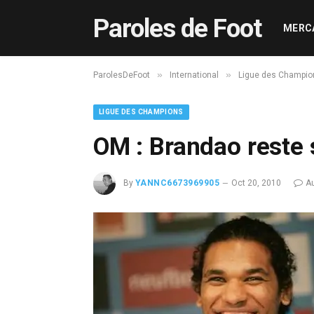
Paroles de Foot
MERC
»
»
ParolesDeFoot
International
Ligue des Champio
LIGUE DES CHAMPIONS
OM : Brandao reste 
By
YANNC6673969905
Oct 20, 2010
A