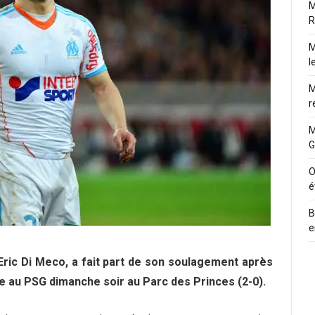
M
R
M
l
M
r
M
G
O
é
B
e
Eric Di Meco, a fait part de son soulagement après
ce au PSG dimanche soir au Parc des Princes (2-0).