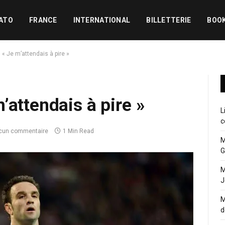
ATO
FRANCE
INTERNATIONAL
BILLETTERIE
BOO
« Je m’attendais à pire »
’attendais à pire »
L
c
cun commentaire
1 Min Read
M
G
M
J
M
d