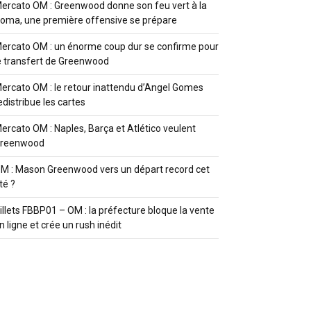
ercato OM : Greenwood donne son feu vert à la
oma, une première offensive se prépare
ercato OM : un énorme coup dur se confirme pour
e transfert de Greenwood
ercato OM : le retour inattendu d’Angel Gomes
edistribue les cartes
ercato OM : Naples, Barça et Atlético veulent
reenwood
M : Mason Greenwood vers un départ record cet
té ?
illets FBBP01 – OM : la préfecture bloque la vente
n ligne et crée un rush inédit