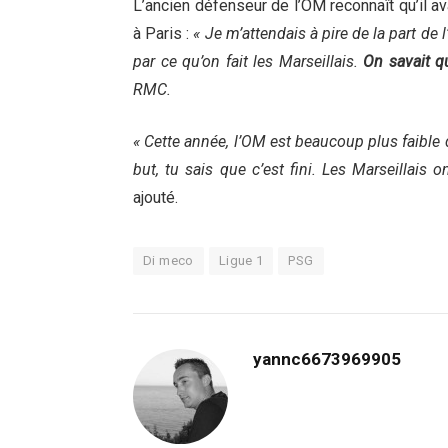
L’ancien défenseur de l’OM reconnaît qu’il a
à Paris :
« Je m’attendais à pire de la part de
par ce qu’on fait les Marseillais.
On savait q
RMC.
« Cette année, l’OM est beaucoup plus faible
but, tu sais que c’est fini. Les Marseillais 
ajouté.
Di meco
Ligue 1
PSG
yannc6673969905