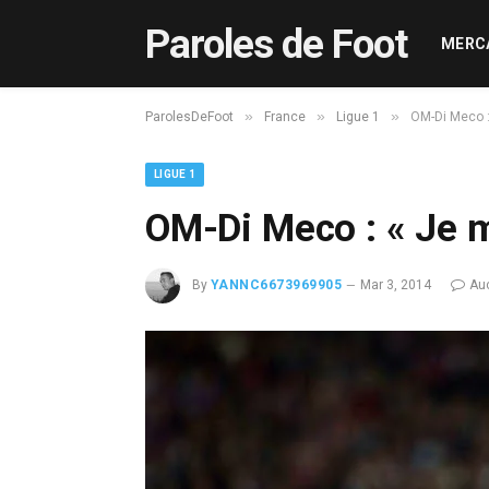
Paroles de Foot
MERC
»
»
»
ParolesDeFoot
France
Ligue 1
OM-Di Meco : 
LIGUE 1
OM-Di Meco : « Je m
By
YANNC6673969905
Mar 3, 2014
Au