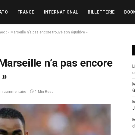
ATO
FRANCE
INTERNATIONAL
BILLETTERIE
BOO
c : « Marseille n’a pas encore trouvé son équilibre »
arseille n’a pas encore
L
 »
c
M
G
Un commentaire
1 Min Read
M
J
M
d