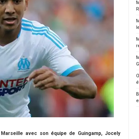
M
R
M
l
M
r
M
G
O
é
B
e
 Marseille avec son équipe de Guingamp, Jocely