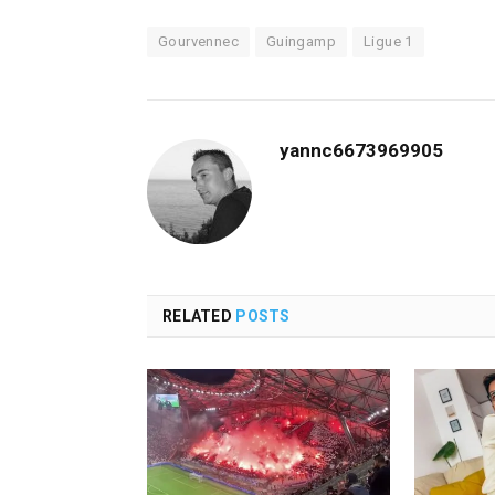
Gourvennec
Guingamp
Ligue 1
yannc6673969905
RELATED
POSTS