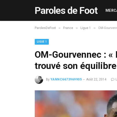
Paroles de Foot
MERC
»
»
»
ParolesDeFoot
France
Ligue 1
OM-Gourvenne
LIGUE 1
OM-Gourvennec : « M
trouvé son équilibre
By
YANNC6673969905
Août 22, 2014