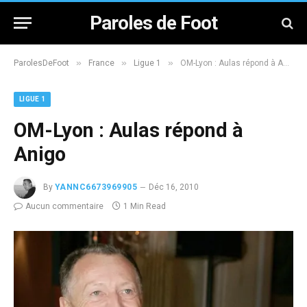
Paroles de Foot
»
»
»
ParolesDeFoot
France
Ligue 1
OM-Lyon : Aulas répond à Anigo
LIGUE 1
OM-Lyon : Aulas répond à
Anigo
By
YANNC6673969905
Déc 16, 2010
Aucun commentaire
1 Min Read