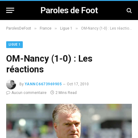
Paroles de Foot
»
»
»
ParolesDeFoot
France
Ligue 1
OM-Nancy (1-0) : Les réactions
LIGUE 1
OM-Nancy (1-0) : Les
réactions
By
YANNC6673969905
Oct 17, 2010
Aucun commentaire
2 Mins Read