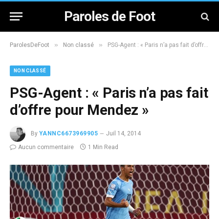
Paroles de Foot
»
»
ParolesDeFoot
Non classé
PSG-Agent : « Paris n’a pas fait d’offre pour Mendez »
NON CLASSÉ
PSG-Agent : « Paris n’a pas fait
d’offre pour Mendez »
By
YANNC6673969905
Juil 14, 2014
Aucun commentaire
1 Min Read