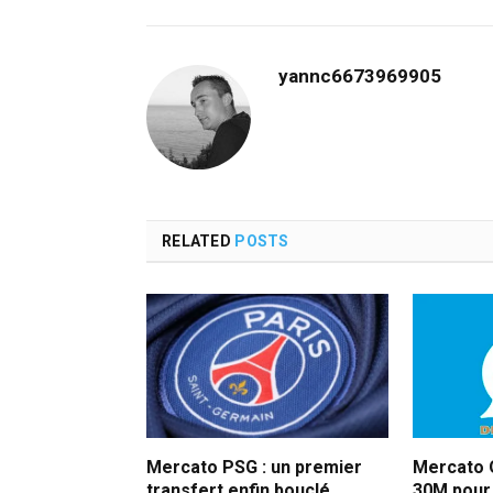
yannc6673969905
RELATED
POSTS
Mercato PSG : un premier
Mercato 
transfert enfin bouclé
30M pour 