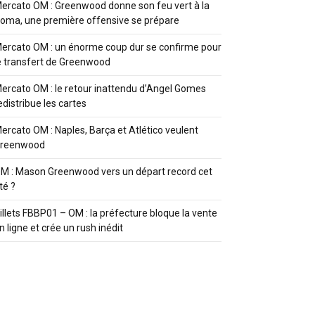
ercato OM : Greenwood donne son feu vert à la
oma, une première offensive se prépare
ercato OM : un énorme coup dur se confirme pour
e transfert de Greenwood
ercato OM : le retour inattendu d’Angel Gomes
edistribue les cartes
ercato OM : Naples, Barça et Atlético veulent
reenwood
M : Mason Greenwood vers un départ record cet
té ?
illets FBBP01 – OM : la préfecture bloque la vente
n ligne et crée un rush inédit