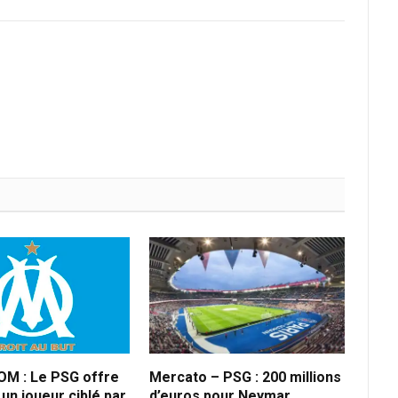
OM : Le PSG offre
Mercato – PSG : 200 millions
un joueur ciblé par
d’euros pour Neymar