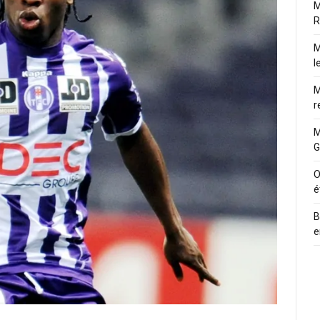
M
R
M
l
M
r
M
G
O
é
B
e