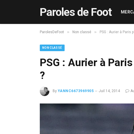
Paroles de Foot
MERC
»
»
ParolesDeFoot
Non classé
PSG : Aurier à Paris
NON CLASSÉ
PSG : Aurier à Pari
?
By
YANNC6673969905
Juil 14, 2014
A