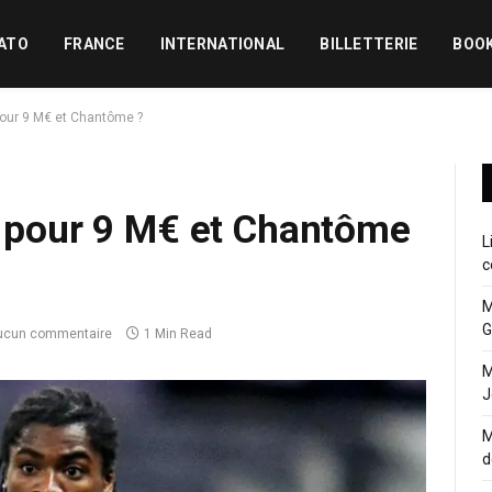
ATO
FRANCE
INTERNATIONAL
BILLETTERIE
BOO
 pour 9 M€ et Chantôme ?
s pour 9 M€ et Chantôme
L
c
M
G
ucun commentaire
1 Min Read
M
J
M
d