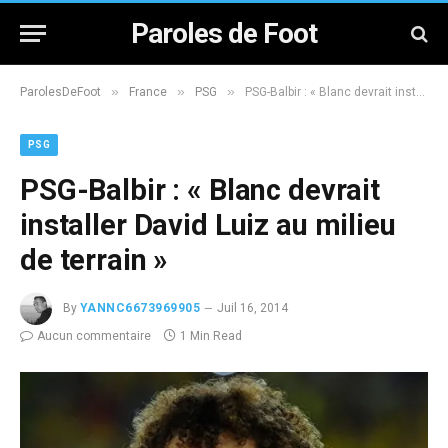
Paroles de Foot
»
»
»
ParolesDeFoot
France
PSG
PSG-Balbir : « Blanc devrait installer David Luiz au milieu de terrain »
PSG
PSG-Balbir : « Blanc devrait
installer David Luiz au milieu
de terrain »
By
YANNC6673969905
Juil 16, 2014
Aucun commentaire
1 Min Read