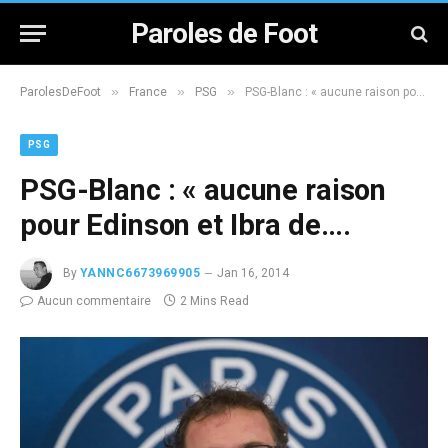
Paroles de Foot
»
»
»
ParolesDeFoot
France
PSG
PSG-Blanc : « aucune raison pour Edinson et Ibra de….
PSG
PSG-Blanc : « aucune raison
pour Edinson et Ibra de….
By
YANNC6673969905
Jan 16, 2014
Aucun commentaire
2 Mins Read