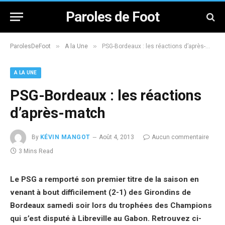
Paroles de Foot
»
»
ParolesDeFoot
A la Une
PSG-Bordeaux : les réactions d’après-match
A LA UNE
PSG-Bordeaux : les réactions
d’après-match
By
KÉVIN MANGOT
Août 4, 2013
Aucun commentaire
3 Mins Read
Le PSG a remporté son premier titre de la saison en
venant à bout difficilement (2-1) des Girondins de
Bordeaux samedi soir lors du trophées des Champions
qui s’est disputé à Libreville au Gabon. Retrouvez ci-