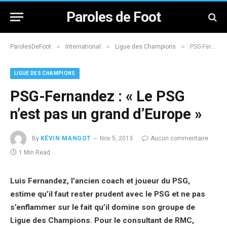
Paroles de Foot
»
»
»
ParolesDeFoot
International
Ligue des Champions
PSG-Fernandez : « Le PSG n’est pas un grand d’Europe »
LIGUE DES CHAMPIONS
PSG-Fernandez : « Le PSG
n’est pas un grand d’Europe »
By
KÉVIN MANGOT
Nov 5, 2013
Aucun commentaire
1 Min Read
Luis Fernandez, l’ancien coach et joueur du PSG,
estime qu’il faut rester prudent avec le PSG et ne pas
s’enflammer sur le fait qu’il domine son groupe de
Ligue des Champions. Pour le consultant de RMC,