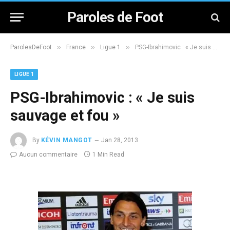
Paroles de Foot
»
»
»
ParolesDeFoot
France
Ligue 1
PSG-Ibrahimovic : « Je suis sauvage et fou »
LIGUE 1
PSG-Ibrahimovic : « Je suis
sauvage et fou »
By
KÉVIN MANGOT
Jan 28, 2013
Aucun commentaire
1 Min Read