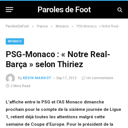
Paroles de Foot
»
»
»
ParolesDeFoot
France
Monaco
PSG-Monaco : « Notre Real-Barça » selon Thiriez
MONACO
PSG-Monaco : « Notre Real-
Barça » selon Thiriez
By
KÉVIN MANGOT
Sep 17, 2013
Un commentaire
2 Mins Read
L’affiche entre le PSG et l’AS Monaco dimanche
prochain pour le compte de la sixième journée de Ligue
1, retient déjà toutes les attentions malgré cette
semaine de Coupe d’Europe. Pour le président de la