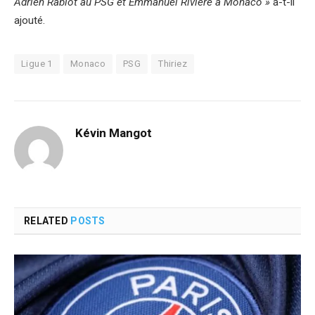
Adrien Rabiot au PSG et Emmanuel Rivière à Monaco »
a-t-il
ajouté.
Ligue 1
Monaco
PSG
Thiriez
Kévin Mangot
RELATED
POSTS