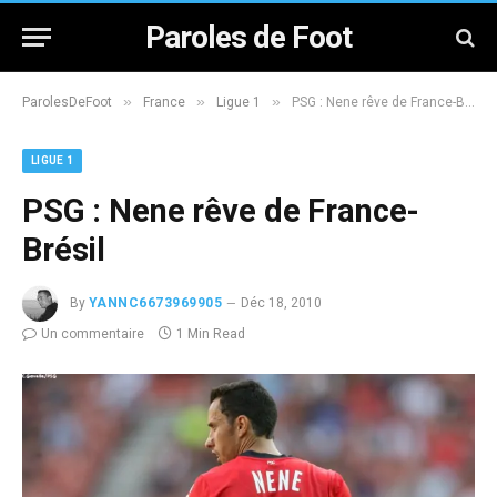
Paroles de Foot
»
»
»
ParolesDeFoot
France
Ligue 1
PSG : Nene rêve de France-Brésil
LIGUE 1
PSG : Nene rêve de France-
Brésil
By
YANNC6673969905
Déc 18, 2010
Un commentaire
1 Min Read