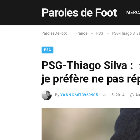
Paroles de Foot
MERC
»
»
»
ParolesDeFoot
France
PSG
PSG-Thiago Silva
PSG
PSG-Thiago Silva : »
je préfère ne pas r
By
YANNC6673969905
Juin 5, 2014
Au