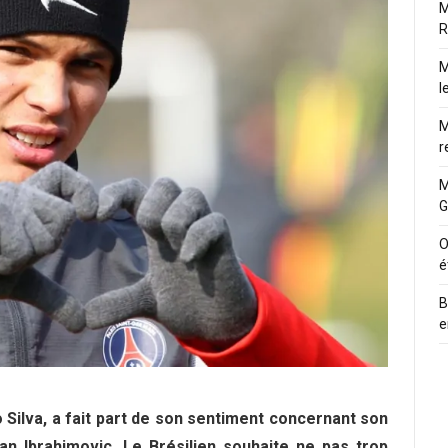
M
R
M
l
M
r
M
G
O
é
B
e
 Silva, a fait part de son sentiment concernant son
tan Ibrahimovic. Le Brésilien souhaite ne pas trop