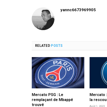
yannc6673969905
RELATED
POSTS
Mercato PSG : Le
Mercato :
remplaçant de Mbappé
la resco
trouvé
Août 1, 2023