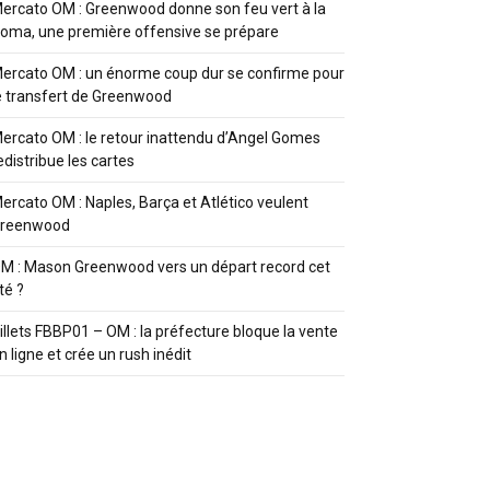
ercato OM : Greenwood donne son feu vert à la
oma, une première offensive se prépare
ercato OM : un énorme coup dur se confirme pour
e transfert de Greenwood
ercato OM : le retour inattendu d’Angel Gomes
edistribue les cartes
ercato OM : Naples, Barça et Atlético veulent
reenwood
M : Mason Greenwood vers un départ record cet
té ?
illets FBBP01 – OM : la préfecture bloque la vente
n ligne et crée un rush inédit