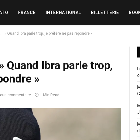
ATO
FRANCE
INTERNATIONAL
BILLETTERIE
BOO
 : » Quand Ibra parle trop, je préfère ne pas répondre »
 Quand Ibra parle trop,
L
épondre »
c
M
G
cun commentaire
1 Min Read
M
J
M
d