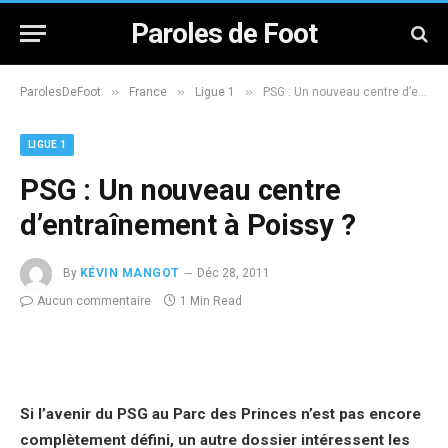
Paroles de Foot
»
»
»
ParolesDeFoot
France
Ligue 1
PSG : Un nouveau centre d’entraînement à Poissy ?
LIGUE 1
PSG : Un nouveau centre
d’entraînement à Poissy ?
By
KÉVIN MANGOT
Déc 28, 2011
Aucun commentaire
1 Min Read
Si l’avenir du PSG au Parc des Princes n’est pas encore
complètement défini, un autre dossier intéressent les