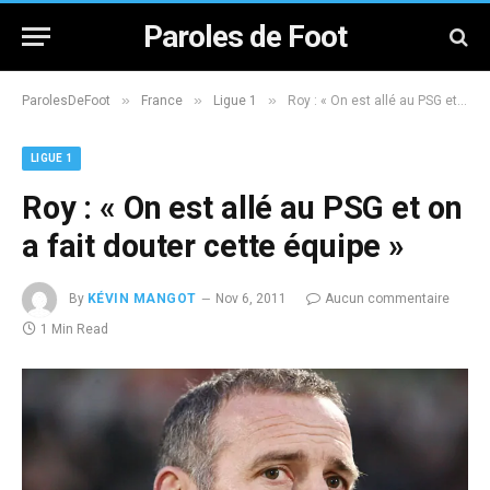
Paroles de Foot
»
»
»
ParolesDeFoot
France
Ligue 1
Roy : « On est allé au PSG et on a fait douter cette équipe »
LIGUE 1
Roy : « On est allé au PSG et on
a fait douter cette équipe »
By
KÉVIN MANGOT
Nov 6, 2011
Aucun commentaire
1 Min Read