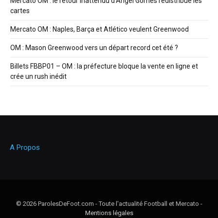
Mercato OM : le retour inattendu d’Angel Gomes redistribue les
cartes
Mercato OM : Naples, Barça et Atlético veulent Greenwood
OM : Mason Greenwood vers un départ record cet été ?
Billets FBBP01 – OM : la préfecture bloque la vente en ligne et
crée un rush inédit
A Propos
© 2026 ParolesDeFoot.com - Toute l'actualité Football et Mercato -
Mentions légales