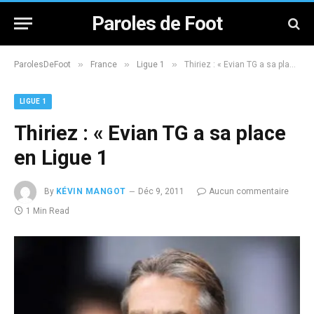
Paroles de Foot
»
»
»
ParolesDeFoot
France
Ligue 1
Thiriez : « Evian TG a sa place en Ligue 1
LIGUE 1
Thiriez : « Evian TG a sa place
en Ligue 1
By
KÉVIN MANGOT
Déc 9, 2011
Aucun commentaire
1 Min Read