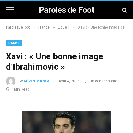
Paroles de Foot
»
»
»
ParolesDeFoot
France
Ligue 1
Xavi : « Une bonne image d’Ibrahimovic »
LIGUE 1
Xavi : « Une bonne image
d’Ibrahimovic »
By
KÉVIN MANGOT
Août 4, 2012
Un commentaire
1 Min Read