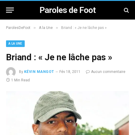
Paroles de Foot
»
»
ParolesDeFoot
A la Une
Briand : « Je ne lâche pas »
A LA UNE
Briand : « Je ne lâche pas »
By
KÉVIN MANGOT
Fév 18, 2011
Aucun commentaire
1 Min Read