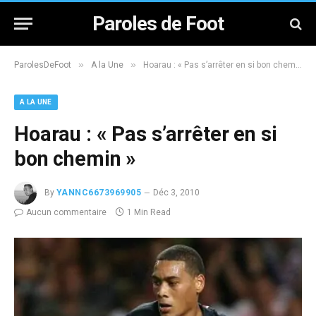
Paroles de Foot
»
»
ParolesDeFoot
A la Une
Hoarau : « Pas s’arrêter en si bon chemin »
A LA UNE
Hoarau : « Pas s’arrêter en si
bon chemin »
By
YANNC6673969905
Déc 3, 2010
Aucun commentaire
1 Min Read